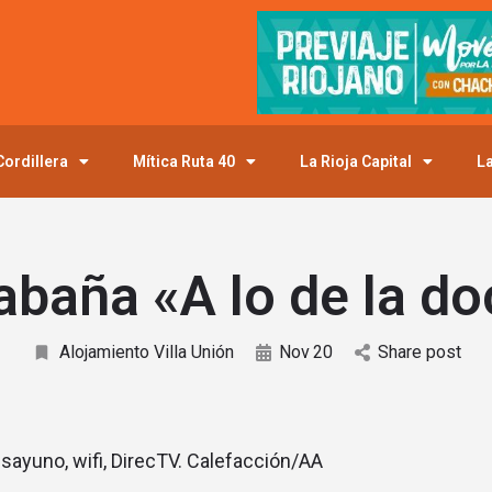
ordillera
Mítica Ruta 40
La Rioja Capital
La
abaña «A lo de la do
Alojamiento Villa Unión
Nov
20
Share post
sayuno, wifi, DirecTV. Calefacción/AA