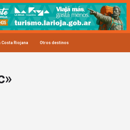
 Costa Riojana
Otros destinos
c»