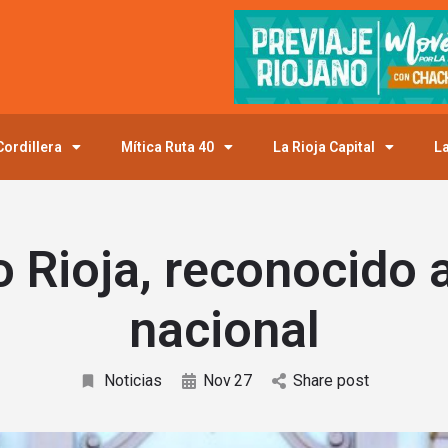
ordillera
Mítica Ruta 40
La Rioja Capital
La
 Rioja, reconocido a
nacional
Noticias
Nov
27
Share post