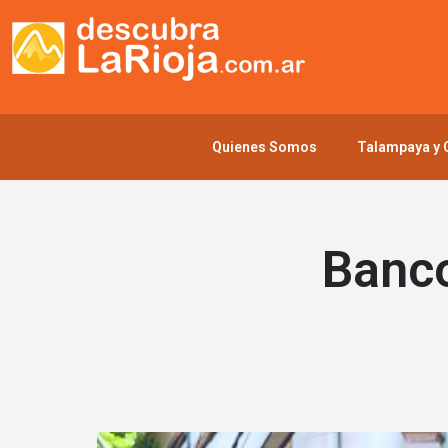
Quienes Somos
Talampaya y C
Banco