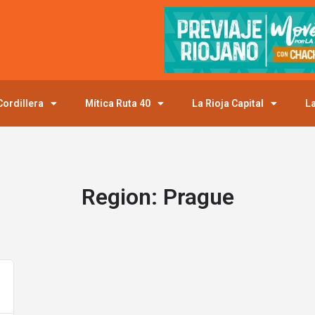
ordillera
Mítica Ruta 40
La Rioja Capital
La
Region:
Prague